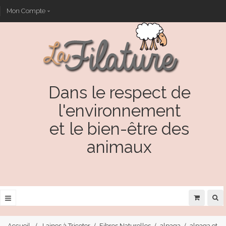
Mon Compte
Dans le respect de
l'environnement
et le bien-être des
animaux
Accueil
Laines à Tricoter
Fibres Naturelles
alpaga
alpaga et