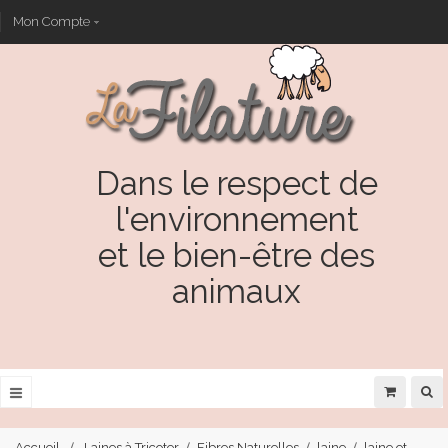
Mon Compte
Dans le respect de
l'environnement
et le bien-être des
animaux
Accueil
Laines à Tricoter
Fibres Naturelles
laine
laine et