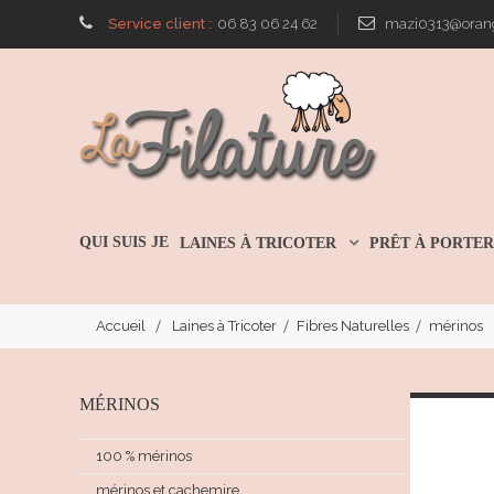
Service client :
06 83 06 24 62
mazi0313@orang
QUI SUIS JE
LAINES À TRICOTER
PRÊT À PORTE
Accueil
Laines à Tricoter
Fibres Naturelles
mérinos
MÉRINOS
100 % mérinos
mérinos et cachemire