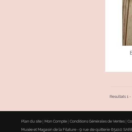
B
Resultats 1 -
Plan du site
Mon Compte
Conditions Générales de Ventes
Co
Musée et Magasin de la Filature - 9 rue ste quitterie 65410 