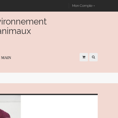
Mon Compte
nvironnement
 animaux
T MAIN