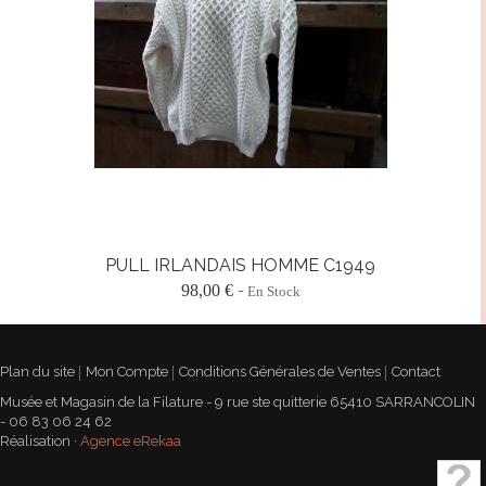
PULL IRLANDAIS HOMME C1949
98,00 €
En Stock
Plan du site
Mon Compte
Conditions Générales de Ventes
Contact
Musée et Magasin de la Filature - 9 rue ste quitterie 65410 SARRANCOLIN
- 06 83 06 24 62
Réalisation ·
Agence eRekaa