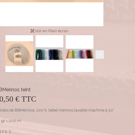
Voir en Plein écran
BMérinos teint
0,50 €
TTC
lotes de BBMérinos, 100 % bébé mérinos lavable machine à 30°
 gr = 200 m
g 2.5 3