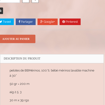
Tweet
Partager
Google+
Pinterest
AJOUTER AU PANIER
DESCRIPTION DU PRODUIT
pelotes de BBMérinos, 100 % bébé mérinos lavable machine
à 30°
50 gr = 200 m
aig 2.5 3
30 m x 39 rgs