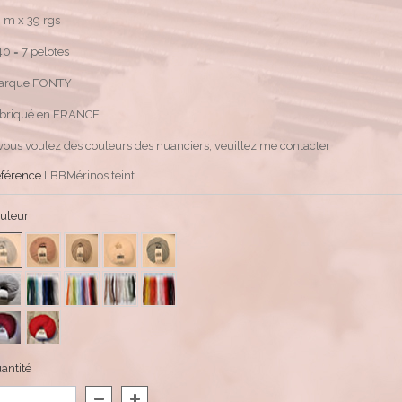
 m x 39 rgs
40 = 7 pelotes
arque FONTY
briqué en FRANCE
 vous voulez des couleurs des nuanciers, veuillez me contacter
férence
LBBMérinos teint
uleur
antité