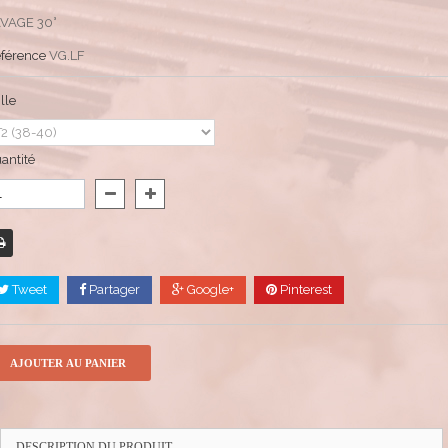
VAGE 30°
férence
VG.LF
ille
antité
Tweet
Partager
Google+
Pinterest
AJOUTER AU PANIER
DESCRIPTION DU PRODUIT