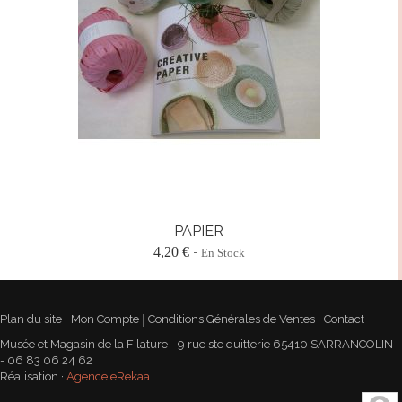
PAPIER
4,20 €
En Stock
Plan du site
Mon Compte
Conditions Générales de Ventes
Contact
Musée et Magasin de la Filature - 9 rue ste quitterie 65410 SARRANCOLIN
- 06 83 06 24 62
Réalisation ·
Agence eRekaa