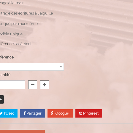
vage à la main
utrage des écritures à l aiguille
briqué par moi même
dèle unique
férence
sacàtricot
férence
antité
Tweet
Partager
Google+
Pinterest