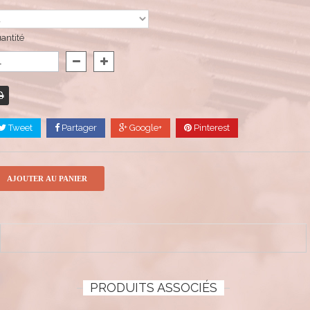
antité
Tweet
Partager
Google+
Pinterest
AJOUTER AU PANIER
PRODUITS ASSOCIÉS