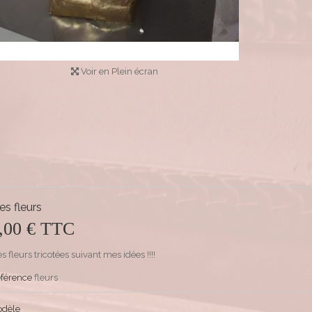
Voir en Plein écran
s fleurs
,00 €
TTC
s fleurs tricotées suivant mes idées !!!!
férence
fleurs
odèle