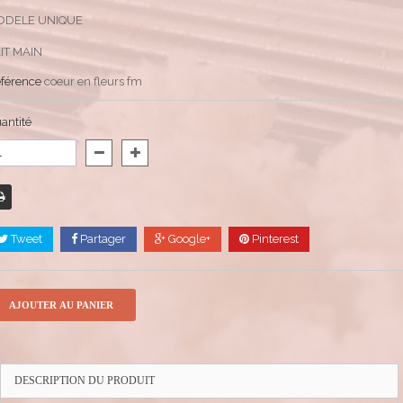
ODELE UNIQUE
IT MAIN
férence
coeur en fleurs fm
antité
Tweet
Partager
Google+
Pinterest
AJOUTER AU PANIER
DESCRIPTION DU PRODUIT