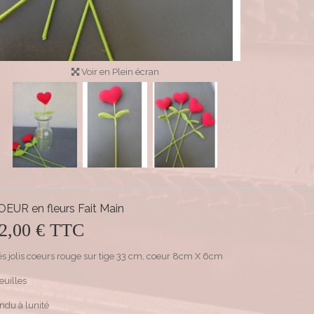
Voir en Plein écran
OEUR en fleurs Fait Main
2,00 €
TTC
és jolis coeurs rouge sur tige 33 cm, coeur 8cm X 6cm
feuilles
ndu à lunité