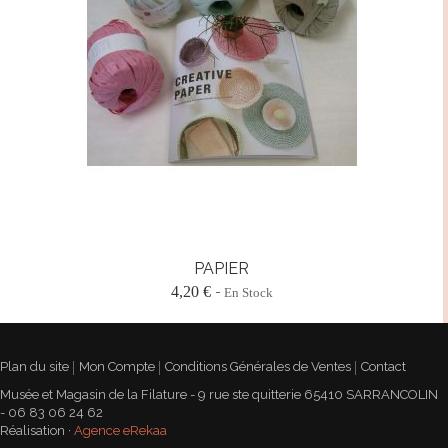
PAPIER
4,20 €
En Stock
Plan du site
Mon Compte
Conditions Générales de Ventes
Contact
Musée et Magasin de la Filature - 9 rue ste quitterie 65410 SARRANCOLIN
- 06 83 06 24 62
Réalisation ·
Agence eRekaa